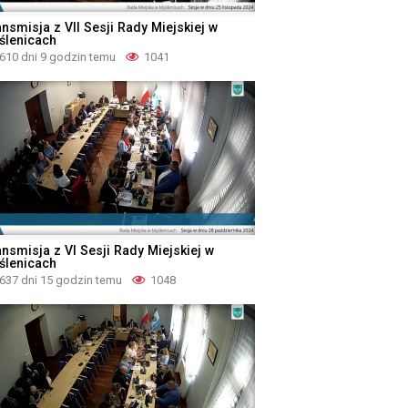
nsmisja z VII Sesji Rady Miejskiej w
ślenicach
610 dni 9 godzin temu
1041
ansmisja z VI Sesji Rady Miejskiej w
ślenicach
637 dni 15 godzin temu
1048