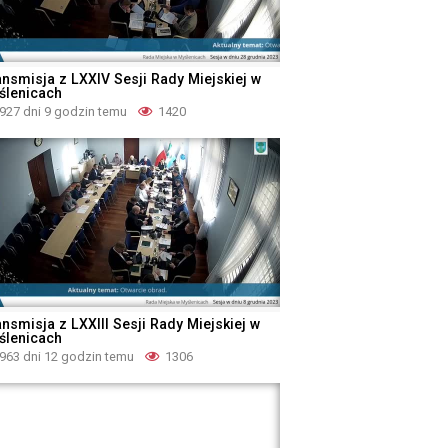
ansmisja z LXXIV Sesji Rady Miejskiej w
ślenicach
927 dni 9 godzin temu
1420
nsmisja z LXXIII Sesji Rady Miejskiej w
ślenicach
963 dni 12 godzin temu
1306