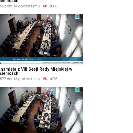
ślenicach
562 dni 14 godzin temu
1006
nsmisja z VIII Sesji Rady Miejskiej w
ślenicach
577 dni 13 godzin temu
1076