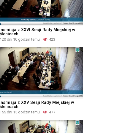
ansmisja z XXVI Sesji Rady Miejskiej w
ślenicach
120 dni 10 godzin temu
423
ansmisja z XXV Sesji Rady Miejskiej w
ślenicach
155 dni 15 godzin temu
477