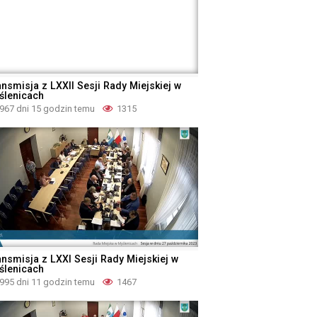
ansmisja z LXXII Sesji Rady Miejskiej w
ślenicach
967 dni 15 godzin temu
1315
ansmisja z LXXI Sesji Rady Miejskiej w
ślenicach
995 dni 11 godzin temu
1467