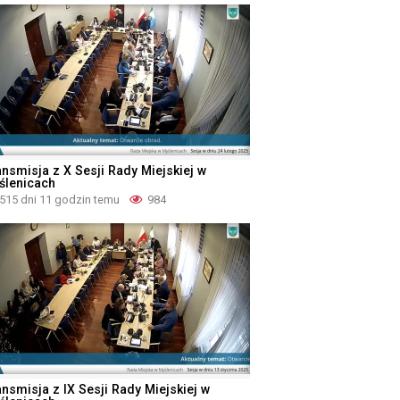
ansmisja z X Sesji Rady Miejskiej w
ślenicach
515 dni 11 godzin temu
984
ansmisja z IX Sesji Rady Miejskiej w