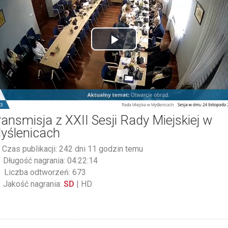
Play
Video
ransmisja z XXII Sesji Rady Miejskiej w
yślenicach
Czas publikacji: 242 dni 11 godzin temu
Długość nagrania: 04:22:14
Liczba odtworzeń: 673
Jakość nagrania:
SD
|
HD