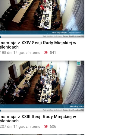
ansmisja z XXIV Sesji Rady Miejskiej w
ślenicach
185 dni 14 godzin temu
541
nsmisja z XXIII Sesji Rady Miejskiej w
ślenicach
207 dni 14 godzin temu
606