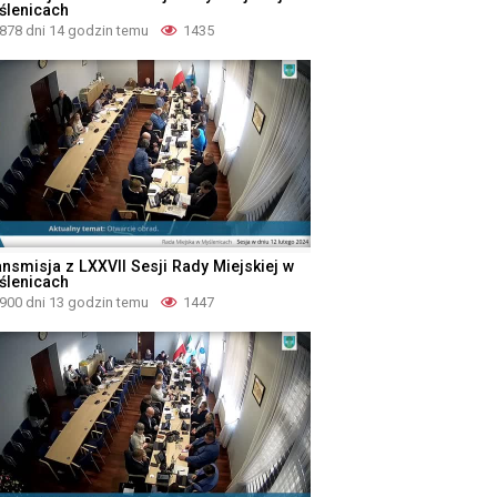
ślenicach
878 dni 14 godzin temu
1435
ansmisja z LXXVII Sesji Rady Miejskiej w
ślenicach
900 dni 13 godzin temu
1447