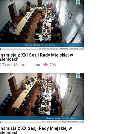
ansmisja z XXI Sesji Rady Miejskiej w
ślenicach
273 dni 13 godzin temu
706
ansmisja z XX Sesji Rady Miejskiej w
ślenicach