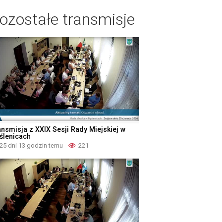
ozostałe transmisje
ansmisja z XXIX Sesji Rady Miejskiej w
ślenicach
25 dni 13 godzin temu
221