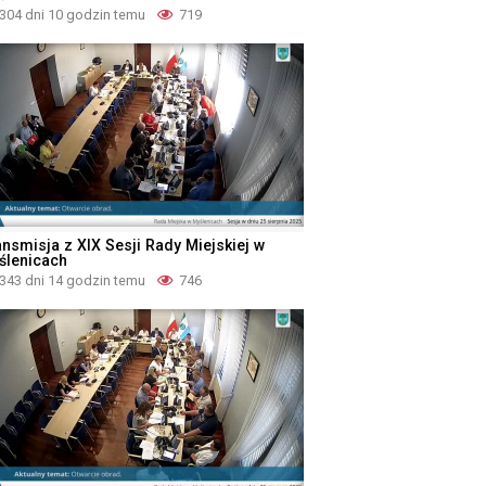
304 dni 10 godzin temu
719
ansmisja z XIX Sesji Rady Miejskiej w
ślenicach
343 dni 14 godzin temu
746