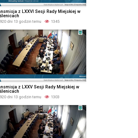
ansmisja z LXXVI Sesji Rady Miejskiej w
ślenicach
920 dni 13 godzin temu
1345
ansmisja z LXXV Sesji Rady Miejskiej w
ślenicach
920 dni 13 godzin temu
1303