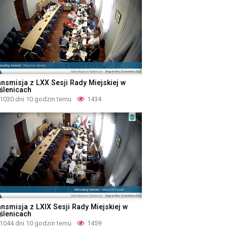
ansmisja z LXX Sesji Rady Miejskiej w
ślenicach
1030 dni 10 godzin temu
1434
ansmisja z LXIX Sesji Rady Miejskiej w
ślenicach
1044 dni 10 godzin temu
1459