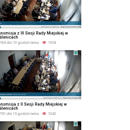
nsmisja z III Sesji Rady Miejskiej w
ślenicach
764 dni 13 godzin temu
1354
nsmisja z II Sesji Rady Miejskiej w
ślenicach
791 dni 15 godzin temu
1242