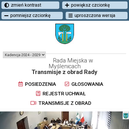
zmień kontrast
powiększ czcionkę
pomniejsz czcionkę
uproszczona wersja
Rada Miejska w
Myślenicach
Transmisje z obrad Rady
POSIEDZENIA
GŁOSOWANIA
REJESTR UCHWAŁ
TRANSMISJE Z OBRAD