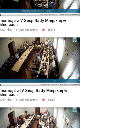
ansmisja z V Sesji Rady Miejskiej w
ślenicach
662 dni 10 godzin temu
1081
ansmisja z IV Sesji Rady Miejskiej w
ślenicach
697 dni 10 godzin temu
1145