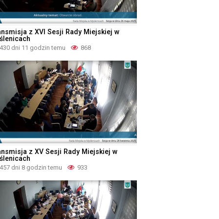
ansmisja z XVI Sesji Rady Miejskiej w
ślenicach
430 dni 11 godzin temu
868
ansmisja z XV Sesji Rady Miejskiej w
ślenicach
457 dni 8 godzin temu
933