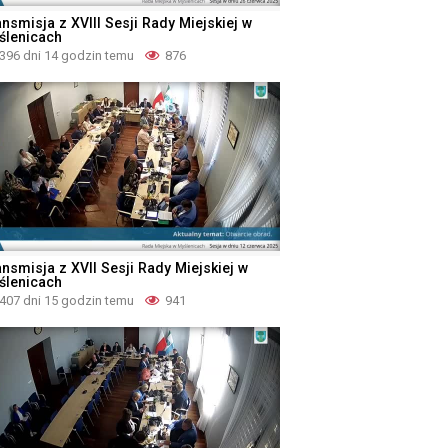
nsmisja z XVIII Sesji Rady Miejskiej w
ślenicach
396 dni 14 godzin temu
876
ansmisja z XVII Sesji Rady Miejskiej w
ślenicach
407 dni 15 godzin temu
941