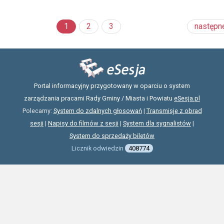
1
2
3
następn
Portal informacyjny przygotowany w oparciu o system
zarządzania pracami Rady Gminy / Miasta i Powiatu
eSesja.pl
Polecamy:
System do zdalnych głosowań
|
Transmisje z obrad
sesji
|
Napisy do filmów z sesji
|
System dla sygnalistów
|
System do sprzedaży biletów
Licznik odwiedzin
408774