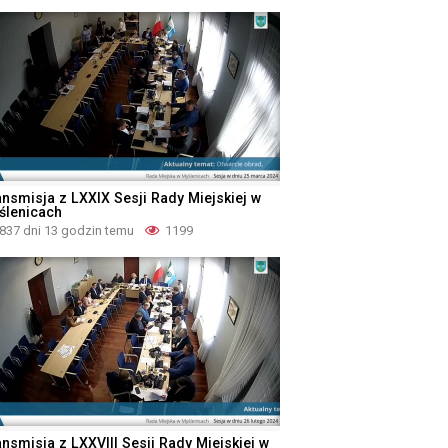
ansmisja z LXXIX Sesji Rady Miejskiej w
ślenicach
837 dni 13 godzin temu
1199
ansmisja z LXXVIII Sesji Rady Miejskiej w