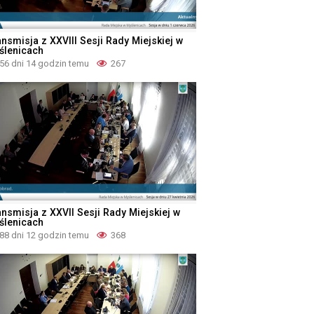
ansmisja z XXVIII Sesji Rady Miejskiej w
ślenicach
56 dni 14 godzin temu
267
ansmisja z XXVII Sesji Rady Miejskiej w
ślenicach
88 dni 12 godzin temu
368