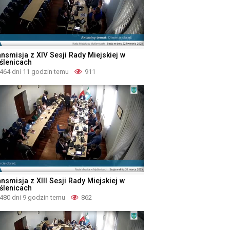
ansmisja z XIV Sesji Rady Miejskiej w
ślenicach
464 dni 11 godzin temu
911
nsmisja z XIII Sesji Rady Miejskiej w
ślenicach
480 dni 9 godzin temu
862