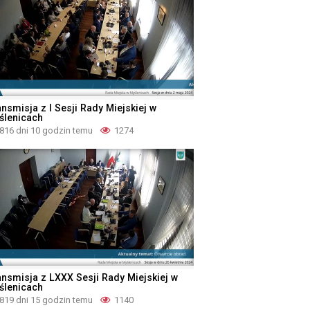
nsmisja z I Sesji Rady Miejskiej w
ślenicach
816 dni 10 godzin temu
1274
ansmisja z LXXX Sesji Rady Miejskiej w
ślenicach
819 dni 15 godzin temu
1140