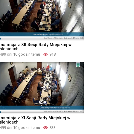
nsmisja z XII Sesji Rady Miejskiej w
ślenicach
499 dni 10 godzin temu
918
ansmisja z XI Sesji Rady Miejskiej w
ślenicach
499 dni 10 godzin temu
833